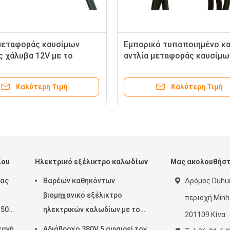
μεταφοράς καυσίμων
Εμπορικό τυποποιημένο κ
ς χάλυβα 12V με το
αντλία μεταφοράς καυσίμω
ό ροής 15GPM/ηλεκτρική
βολτ με το μηχανικό μετρη
εργαλείων
Καλύτερη Τιμή
Καλύτερη Τιμή
ίου
Ηλεκτρικό εξέλικτρο καλωδίων
Μας ακολουθήσ
ρας
Βαρέων καθηκόντων
Δρόμος Duhui
βιομηχανικό εξέλικτρο
περιοχή Minh
50 -
ηλεκτρικών καλωδίων με το
201109 Κίνα
υ
σκοινί εισαγωγών 60 ίντσας,
χανή
Αδιάβροχο 380V 5 αφαιρεί τον