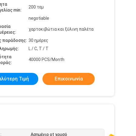
ητα
200 τεμ
ελίας min:
negotiable
υασία
χαρτοκιβώτια και ξύλινη παλέτα
έρειες:
ς παράδοσης:
30 ημέρες
πληρωμής:
L / C, T / T
ότητα
40000 PCS/Month
οράς:
αλύτερη Τιμή
Επικοινωνία
:
Ασημένιο ot χρυσό