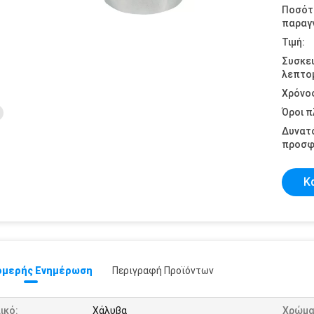
Ποσότ
παραγγ
Τιμή:
Συσκε
λεπτομ
Χρόνο
Όροι 
Δυνατ
προσφ
Κ
μερής Ενημέρωση
Περιγραφή Προϊόντων
ικό:
Χάλυβα
Χρώμα