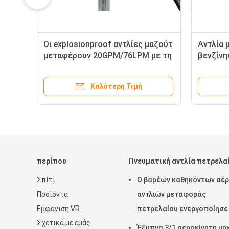
Οι explosionproof αντλίες μαζούτ
Αντλία 
μεταφέρουν 20GPM/76LPM με τη
βενζίνη
μηχανή 12/24/120V και τον
ποσοστ
κλειδώσιμο σωλήνα κατόχων
αντλία 
Καλύτερη Τιμή
ακροφυσίων εκτατό
περίπου
Πνευματική αντλία πετρελα
Σπίτι
Ο βαρέων καθηκόντων αέ
Προϊόντα
αντλιών μεταφοράς
Εμφάνιση VR
πετρελαίου ενεργοποίησε 
Σχετικά με εμάς
60 αντλίες βαρελιών λίτρο
Έξυπνα 3/1 αεροκίνητη μη