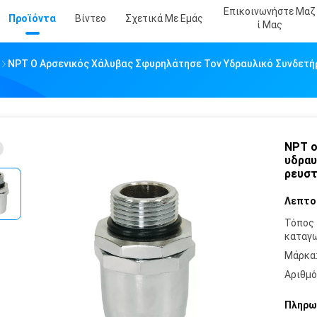
Επικοινωνήστε Μαζ
Προϊόντα
Βίντεο
Σχετικά Με Εμάς
Ί Μας
NPT Ο Αρσενικός Χάλυβας Σφυρηλάτησε Τον Υδραυλικό Συνδετήρ
NPT ο
υδραυ
ρευστ
Λεπτο
Τόπος
καταγω
Μάρκα
Αριθμό
Πληρω