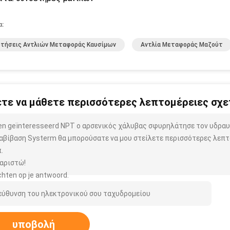
α:
ρτήσεις Αντλιών Μεταφοράς Καυσίμων
Αντλία Μεταφοράς Μαζούτ
τε να μάθετε περισσότερες λεπτομέρειες σχετ
ben geïnteresseerd NPT ο αρσενικός χάλυβας σφυρηλάτησε τον υδρα
αβίβαση Systerm θα μπορούσατε να μου στείλετε περισσότερες λεπτ
.
αριστώ!
hten op je antwoord.
υποβολή