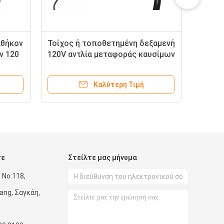
αθήκον
Τοίχος ή τοποθετημένη δεξαμενή
Το 
ν 120
120V αντλία μεταφοράς καυσίμων
μικ
τή
με το μετρητή/το χειρωνακτικό
230
ακροφύσιο
Καλύτερη Τιμή
τε
Στείλτε μας μήνυμα
 No.118,
ang, Σαγκάη,