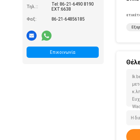
Tel: 86-21-6490 8190
Τηλ.::
EXT:6638
ετικέτ
Φαξ:
86-21-64856185
Εξα
Επικοινωνία
Θέλε
Ik 
μετ
κ.λπ
Ευχ
Wac