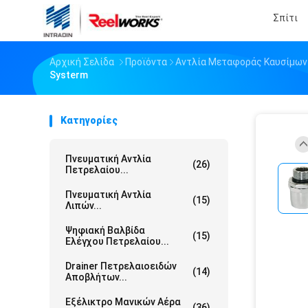
Σπίτι
Αρχική Σελίδα
Προϊόντα
Αντλία Μεταφοράς Καυσίμων
Systerm
Κατηγορίες
Πνευματική Αντλία
(26)
Πετρελαίου...
Πνευματική Αντλία
(15)
Λιπών...
Ψηφιακή Βαλβίδα
(15)
Ελέγχου Πετρελαίου...
Drainer Πετρελαιοειδών
(14)
Αποβλήτων...
Εξέλικτρο Μανικών Αέρα
(36)