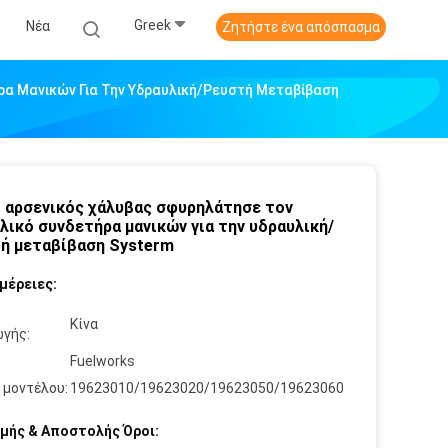
Greek
Νέα
Ζητήστε ένα απόσπασμα
α Μανικών Για Την Υδραυλική/ρευστή Μεταβίβαση
 αρσενικός χάλυβας σφυρηλάτησε τον
λικό συνδετήρα μανικών για την υδραυλική/
ή μεταβίβαση Systerm
μέρειες:
Κίνα
γής:
:
Fuelworks
 μοντέλου:
19623010/19623020/19623050/19623060
μής & Αποστολής Όροι: