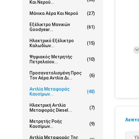
Και Νερού...
Μάνικα Αέρα Και Νερού
(27)
Εξέλικτρο Μανικών
(61)
Goodyear...
Ηλεκτρικό Εξέλικτρο
(15)
Καλωδίων...
Ψηφιακός Μετρητής
(10)
Πετρελαίου...
Προσανατολισμένη Προς
(6)
Τον Αέρα Αντλία Δι...
Αντλία Μεταφοράς
(48)
Καυσίμων...
Ηλεκτρική Αντλία
(7)
Μεταφοράς Diesel...
Λεπτο
Μετρητής Ροής
(9)
Καυσίμων...
Αντλία Μεταφοράς Της
Υλ