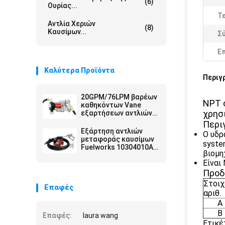
(6)
Ουρίας...
Τε
Αντλία Χεριών
(8)
Καυσίμων...
Σ
Ε
Καλύτερα Προϊόντα
Περιγ
20GPM/76LPM βαρέων
NPT 
καθηκόντων Vane
χρησ
εξαρτήσεων αντλιών
μεταφοράς καυσίμων
Περι
Self-priming σχέδιο για
Εξάρτηση αντλιών
Ο υδρ
το μοντάρισμα
μεταφοράς καυσίμων
syste
δεξαμενών ή βαρελιών
Fuelworks 10304010A
βιομη
12V 10GPM με " μάνικα
Είναι
13 και χειρωνακτικό
ακροφύσιο
Προδ
Στοιχ
Επαφές
αριθ.
Α
Β
Επαφές:
laura wang
Ετικέ