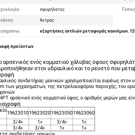
χνολογία:
σφυρήλατος
Τύπος
ύνδεση:
Άντρας
πισημαίνω:
εξαρτήσεις αντλιών μεταφοράς καυσίμων
,
12
ραφή προϊόντων
ο αρσενικός ενός κομματιού χάλυβας ύφους σφυρηλά
ιμοποιήθηκαν στον υδραυλικό και το ρευστό που μετ
γραφή
αυλικός συνδετήρας μανικών χρησιμοποιείται ευρέως στον υ
rm των μηχανημάτων, της πετρελαιοφόρου περιοχής, του ορυχ
χανιών.
 NPT αρσενικό ενός κομματιού ύφος, ο αριθμός μερών μας 
ιαγραφή
είο
19623010
19623020
19623050
19623060
3/4»
1»
3/4»
1»
3/4»
3/4»
1»
1»
ττα: συνδετήρες μανικών