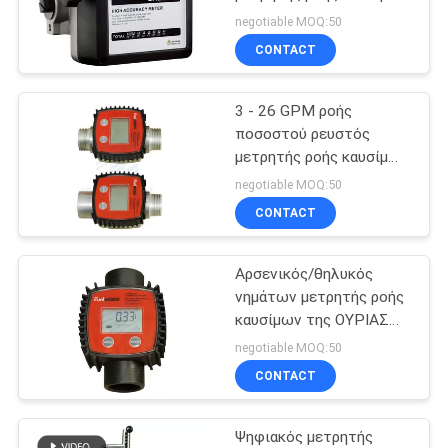
50psi 3.5BAR
ΠΡΟΣΦΟΡΆ
negotiable MOQ:50
CONTACT
SITEMAP
3 - 26 GPM ροής
ποσοστού ρευστός
PRIVACY
μετρητής ροής καυσίμων
στροβίλων ψηφιακός
POLICY
negotiable MOQ:50
για την κηροζίνη diesel
CONTACT
Αρσενικός/θηλυκός
νημάτων μετρητής ροής
καυσίμων της ΟΥΡΙΑΣ
ρευστός με το αργίλιο
negotiable MOQ:50
που μετρά την αίθουσα
CONTACT
Ψηφιακός μετρητής