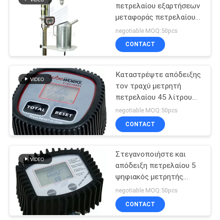
πετρελαίου εξαρτήσεων
μεταφοράς πετρελαίου
με τον αγκώνα σύνδεσης
negotiable MOQ:50pcs
και το σωλήνα αγωγών
CONTACT
βρυσών διανομής
Καταστρέψτε απόδειξης
τον τραχύ μετρητή
πετρελαίου 45 λίτρου
ψηφιακό, ρευστή σειρά 1
negotiable MOQ:50pcs
- 12 γαλόνι/λ.
CONTACT
Στεγανοποιήστε και
απόδειξη πετρελαίου 5
ψηφιακός μετρητής
πετρελαίου 35L, σειρά 7
negotiable MOQ:50pcs
πίεσης - 1500psi
CONTACT