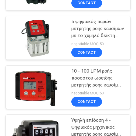
την μπαταρία
ΣΤΟ
CONTACT
ΕΡΓΟΣΤΆΣΙΟ
5 ψηφιακός παρών
μετρητής ροής καυσίμων
ΕΛΕΓΧΟΣ
με το χαμηλό δείκτη
ΠΟΙΌΤΗΤΑΣ
μπαταριών 435psi/30bar
negotiable MOQ:50
CONTACT
ΕΠΙΚΟΙΝΩΝΉΣΤΕ
10 - 100 LPM ροής
ΜΑΖΊ
ποσοστού ωοειδής
ΜΑΣ
μετρητής ροής καυσίμων
εργαλείων ευθύγραμμος
negotiable MOQ:50
με 15 μέτρα μήκους του
ΝΈΑ
CONTACT
σκοινιού
Υψηλή επίδοση 4 -
ΖΗΤΉΣΤΕ
ψηφιακός μηχανικός
ΜΙΑ
μετρητής ροής καυσίμων