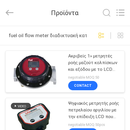
Intradin（Shanghai）
Machinery
Co
Προϊόντα
Ltd.
All
Rights
Reserved.
ΣΠΊΤΙ
fuel oil flow meter διαδικτυακή κατασκευή
ΠΡΟΪΌΝΤΑ
Ακριβείς 1» μετρητές
ροής μαζούτ κολπίσκων
ΒΊΝΤΕΟ
και εξόδου με το LCD
επιδεικνύουν,
negotiable MOQ:50
αντιμετωπίζουν
ΣΧΕΤΙΚΆ
CONTACT
ρυθμισμένο 360º
ΜΕ
Ψηφιακός μετρητής ροής
ΕΜΆΣ
πετρελαίου αργιλίου με
την επίδειξη LCD που
ΞΕΝΆΓΗΣΗ
τροφοδοτείται από 3.6V
negotiable MOQ:50pcs