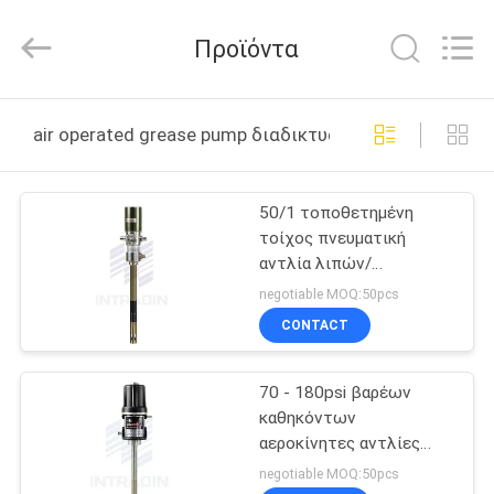
Intradin（Shanghai）
Machinery
Co
Προϊόντα
Ltd.
All
Rights
Reserved.
ΣΠΊΤΙ
air operated grease pump διαδικτυακή κατασκευή
ΠΡΟΪΌΝΤΑ
50/1 τοποθετημένη
τοίχος πνευματική
ΒΊΝΤΕΟ
αντλία λιπών/
χρησιμοποιημένη αέρας
negotiable MOQ:50pcs
αντλία λιπών
ΣΧΕΤΙΚΆ
CONTACT
ΜΕ
70 - 180psi βαρέων
ΕΜΆΣ
καθηκόντων
αεροκίνητες αντλίες
ΞΕΝΆΓΗΣΗ
λιπών για τις
negotiable MOQ:50pcs