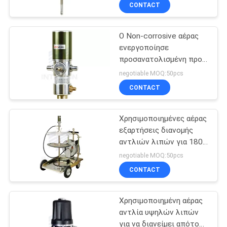
αυτοκίνητες
ΣΤΟ
CONTACT
εγκαταστάσεις
ΕΡΓΟΣΤΆΣΙΟ
υπηρεσιών
Ο Non-corrosive αέρας
ενεργοποίησε
ΕΛΕΓΧΟΣ
προσανατολισμένη προς
ΠΟΙΌΤΗΤΑΣ
αντλία λιπών αντλιών
negotiable MOQ:50pcs
20-30kgs 1/4» Μ λιπών
CONTACT
την τον αέρα
ΕΠΙΚΟΙΝΩΝΉΣΤΕ
Χρησιμοποιημένες αέρας
ΜΑΖΊ
εξαρτήσεις διανομής
ΜΑΣ
αντλιών λιπών για 180 -
τύμπανο 220Kgs
negotiable MOQ:50pcs
ΝΈΑ
CONTACT
Χρησιμοποιημένη αέρας
ΖΗΤΉΣΤΕ
αντλία υψηλών λιπών
ΜΙΑ
για να διανείμει απότομα