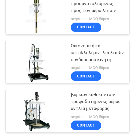
προσανατολισμένες
προς τον αέρα λιπών
αντλιών διπλές αντλίες
negotiable MOQ:50pcs
τυμπάνων ιξώδους
CONTACT
δράσης υψηλές
Οικονομική και
κατάλληλη αντλία λιπών
συνδυασμού κινητή
πνευματική με τη ρόδα
negotiable MOQ:50pcs
CONTACT
βαρέων καθηκόντων
τροφοδοτημένες αέρας
αντλία μεταφοράς
λιπών εξαρτήσεις 50/1
negotiable MOQ:50pcs
στη μεγάλη ποσότητα
CONTACT