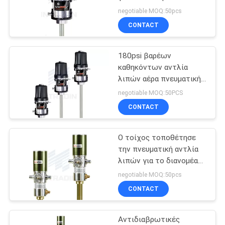
τη μεγάλη τηλεφωνική
ΠΡΟΣΦΟΡΆ
negotiable MOQ:50pcs
απόσταση
CONTACT
SITEMAP
180psi βαρέων
καθηκόντων αντλία
PRIVACY
λιπών αέρα πνευματική
για αυτοκίνητο
POLICY
negotiable MOQ:50PCS
CONTACT
Ο τοίχος τοποθέτησε
την πνευματική αντλία
λιπών για το διανομέα
13kgs/30lbs 50:1
negotiable MOQ:50pcs
CONTACT
Αντιδιαβρωτικές