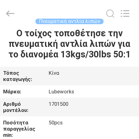
Intradin（Shanghai）
Machinery
Co
Ltd.
All
Πνευματική αντλία λιπών
Rights
Reserved.
Ο τοίχος τοποθέτησε την
ΣΠΊΤΙ
πνευματική αντλία λιπών για
ΠΡΟΪΌΝΤΑ
το διανομέα 13kgs/30lbs 50:1
ΒΊΝΤΕΟ
Τόπος
Κίνα
καταγωγής:
ΣΧΕΤΙΚΆ
Μάρκα:
Lubeworks
ΜΕ
Αριθμό
1701500
μοντέλου:
ΕΜΆΣ
Ποσότητα
50pcs
παραγγελίας
ΞΕΝΆΓΗΣΗ
min: