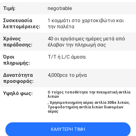
ΣΤΟ
Τιμή:
negotiable
ΕΡΓΟΣΤΆΣΙΟ
Συσκευασία
1 κομμάτι στο χαρτοκιβώτιο και
λεπτομέρειες:
την παλέτα
ΕΛΕΓΧΟΣ
Χρόνος
40 οι εργάσιμες ημέρες μετά από
ΠΟΙΌΤΗΤΑΣ
παράδοσης:
έλαβαν την πληρωμή σας
Όροι
T/T ή L/C άμεσα
ΕΠΙΚΟΙΝΩΝΉΣΤΕ
πληρωμής:
ΜΑΖΊ
Δυνατότητα
4,000pcs το μήνα
προσφοράς:
ΜΑΣ
Υψηλό φως:
Ο τοίχος τοποθέτησε την πνευματική αντλία
λιπών
,
,
ΝΈΑ
Χρησιμοποιημένη αέρας αντλία 30lbs λιπών
Τροφοδοτημένη αντλία λιπών διανομέων
αέρας
ΖΗΤΉΣΤΕ
ΚΑΛΎΤΕΡΗ ΤΙΜΉ
ΜΙΑ