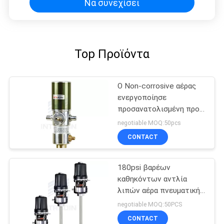
Να συνεχίσει
Top Προϊόντα
Ο Non-corrosive αέρας
ενεργοποίησε
προσανατολισμένη προς
αντλία λιπών αντλιών
negotiable MOQ:50pcs
20-30kgs 1/4» Μ λιπών
CONTACT
την τον αέρα
180psi βαρέων
καθηκόντων αντλία
λιπών αέρα πνευματική
για αυτοκίνητο
negotiable MOQ:50PCS
CONTACT