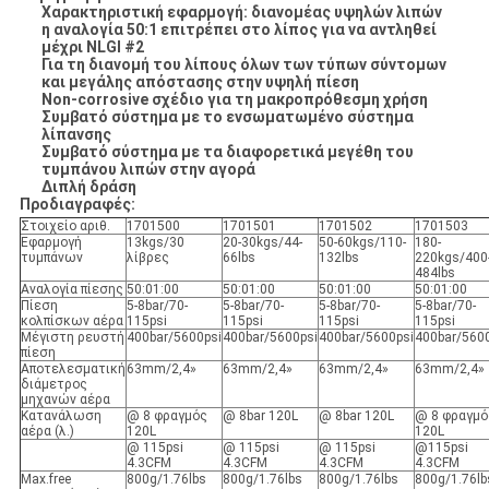
Χαρακτηριστική εφαρμογή: διανομέας υψηλών λιπών
η αναλογία 50:1 επιτρέπει στο λίπος για να αντληθεί
μέχρι NLGI #2
Για τη διανομή του λίπους όλων των τύπων σύντομων
και μεγάλης απόστασης στην υψηλή πίεση
Non-corrosive σχέδιο για τη μακροπρόθεσμη χρήση
Συμβατό σύστημα με το ενσωματωμένο σύστημα
λίπανσης
Συμβατό σύστημα με τα διαφορετικά μεγέθη του
τυμπάνου λιπών στην αγορά
Διπλή δράση
Προδιαγραφές:
Στοιχείο αριθ.
1701500
1701501
1701502
1701503
Εφαρμογή
13kgs/30
20-30kgs/44-
50-60kgs/110-
180-
τυμπάνων
λίβρες
66lbs
132lbs
220kgs/400
484lbs
Αναλογία πίεσης
50:01:00
50:01:00
50:01:00
50:01:00
Πίεση
5-8bar/70-
5-8bar/70-
5-8bar/70-
5-8bar/70-
κολπίσκων αέρα
115psi
115psi
115psi
115psi
Μέγιστη ρευστή
400bar/5600psi
400bar/5600psi
400bar/5600psi
400bar/560
πίεση
Αποτελεσματική
63mm/2,4»
63mm/2,4»
63mm/2,4»
63mm/2,4»
διάμετρος
μηχανών αέρα
Κατανάλωση
@ 8 φραγμός
@ 8bar 120L
@ 8bar 120L
@ 8 φραγμό
αέρα (λ.)
120L
120L
@ 115psi
@ 115psi
@ 115psi
@115psi
4.3CFM
4.3CFM
4.3CFM
4.3CFM
Max.free
800g/1.76lbs
800g/1.76lbs
800g/1.76lbs
800g/1.76lb