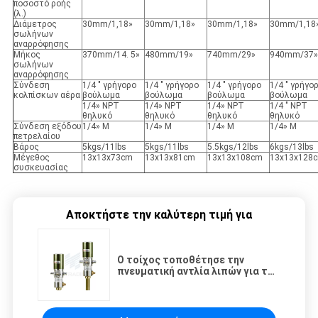
ποσοστό ροής
(λ.)
Διάμετρος
30mm/1,18»
30mm/1,18»
30mm/1,18»
30mm/1,18
σωλήνων
αναρρόφησης
Μήκος
370mm/14. 5»
480mm/19»
740mm/29»
940mm/37»
σωλήνων
αναρρόφησης
Σύνδεση
1/4 " γρήγορο
1/4 " γρήγορο
1/4 " γρήγορο
1/4 " γρήγο
κολπίσκων αέρα
βούλωμα
βούλωμα
βούλωμα
βούλωμα
1/4» NPT
1/4» NPT
1/4» NPT
1/4 " NPT
θηλυκό
θηλυκό
θηλυκό
θηλυκό
Σύνδεση εξόδου
1/4» Μ
1/4» Μ
1/4» Μ
1/4» Μ
πετρελαίου
Βάρος
5kgs/11lbs
5kgs/11lbs
5.5kgs/12lbs
6kgs/13lbs
Μέγεθος
13x13x73cm
13x13x81cm
13x13x108cm
13x13x128
συσκευασίας
Αποκτήστε την καλύτερη τιμή για
Ο τοίχος τοποθέτησε την
πνευματική αντλία λιπών για το
διανομέα 13kgs/30lbs 50:1